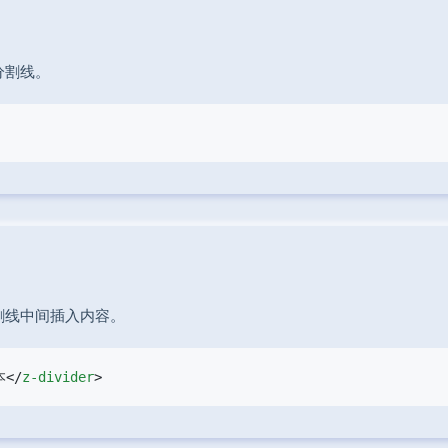
分割线。
割线中间插入内容。
本</
z-divider