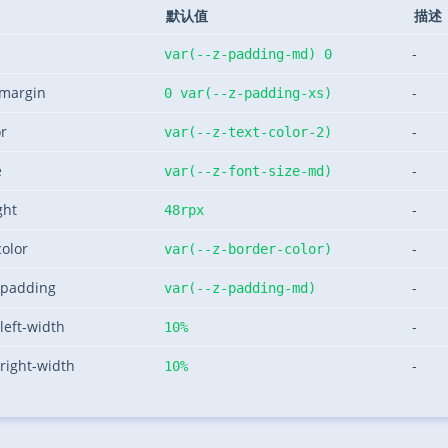
默认值
描述
-
var(--z-padding-md) 0
l-margin
-
0 var(--z-padding-xs)
or
-
var(--z-text-color-2)
e
-
var(--z-font-size-md)
ght
-
48rpx
color
-
var(--z-border-color)
t-padding
-
var(--z-padding-md)
left-width
-
10%
-right-width
-
10%