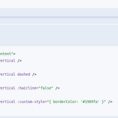
ontent"
vertical
vertical
 dashed
vertical
 :hairline
=
"false"
vertical
 :custom-style
=
"{ borderColor: '#1989fa' }"