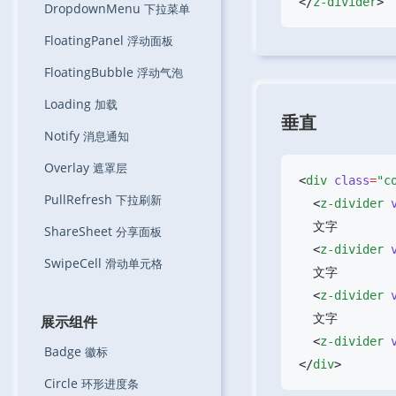
</
z-divider
DropdownMenu
下拉菜单
FloatingPanel
浮动面板
FloatingBubble
浮动气泡
Loading
加载
垂直
Notify
消息通知
Overlay
遮罩层
<
div
 class
=
"c
PullRefresh
下拉刷新
  <
z-divider
 
ShareSheet
分享面板
  <
z-divider
 
SwipeCell
滑动单元格
  <
z-divider
 
展示组件
  <
z-divider
 
Badge
徽标
</
div
Circle
环形进度条