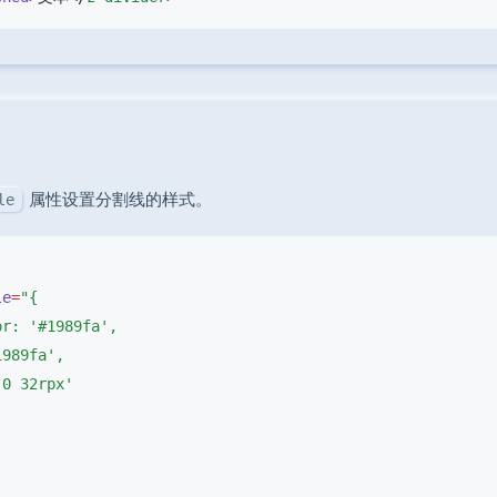
属性设置分割线的样式。
le
le
=