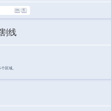
K
 分割线
多个区域。