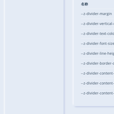
名称
--z-divider-margin
--z-divider-vertica
--z-divider-text-col
--z-divider-font-siz
--z-divider-line-hei
--z-divider-border-
--z-divider-conten
--z-divider-content-
--z-divider-content