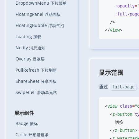
DropdownMenu
下拉菜单
    :opacity
=
FloatingPanel
浮动面板
    :full-pag
FloatingBubble
浮动气泡
</
view
Loading
加载
Notify
消息通知
Overlay
遮罩层
PullRefresh
下拉刷新
显示范围
ShareSheet
分享面板
通过
full-page
SwipeCell
滑动单元格
<
view
 class
=
"
展示组件
  <
z-button
 t
Badge
徽标
  </
z-button
Circle
环形进度条
  <