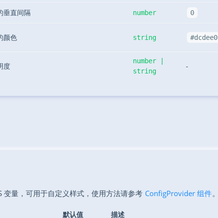
的垂直间隔
number
0
的颜色
string
#dcdee0
number |
明度
-
string
SS 变量，可用于自定义样式，使用方法请参考
ConfigProvider 组件
默认值
描述