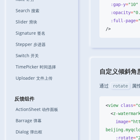
  :gap-y
=
Search
搜索
  :opacity
=
  :full-page
=
Slider
滑块
Signature
签名
Stepper
步进器
Switch
开关
TimePicker
时间选择
自定义倾斜角
Uploader
文件上传
通过
属
rotate
反馈组件
<
view
 class
=
"
ActionSheet
动作面板
  <
Barrage
弹幕
    image
=
"ht
Dialog
弹出框
    :rotate
=