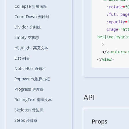
Collapse
折叠面板
    :rotate
=
    :full-pag
CountDown
倒计时
    :opacity
=
Divider
分割线
    image
=
"ht
Empty
空状态
Highlight
高亮文本
  </
z-waterma
List
列表
</
view
NoticeBar
通知栏
Popover
气泡弹出框
Progress
进度条
API
RollingText
翻滚文本
Skeleton
骨架屏
Steps
Props
步骤条