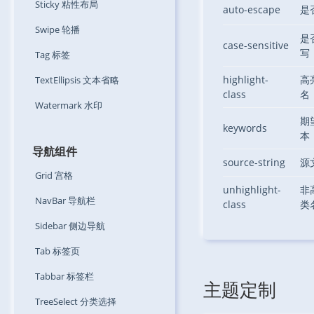
Sticky
粘性布局
auto-escape
是
Swipe
轮播
是
case-sensitive
写
Tag
标签
highlight-
高
TextEllipsis
文本省略
class
名
Watermark
水印
期
keywords
本
导航组件
source-string
源
Grid
宫格
unhighlight-
非
NavBar
导航栏
class
类
Sidebar
侧边导航
Tab
标签页
Tabbar
标签栏
主题定制
TreeSelect
分类选择