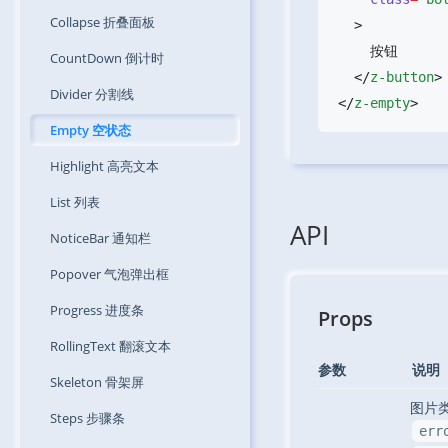
Collapse
折叠面板
CountDown
倒计时
  </
z-button
Divider
分割线
</
z-empty
Empty
空状态
Highlight
高亮文本
List
列表
API
NoticeBar
通知栏
Popover
气泡弹出框
Progress
进度条
Props
RollingText
翻滚文本
参数
说明
Skeleton
骨架屏
图片
Steps
步骤条
err