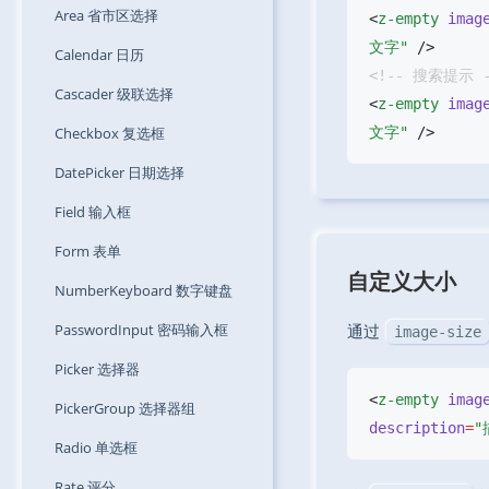
Area
省市区选择
<
z-empty
 imag
文字"
Calendar
日历
Cascader
级联选择
<
z-empty
 imag
Checkbox
复选框
文字"
DatePicker
日期选择
Field
输入框
Form
表单
自定义大小
NumberKeyboard
数字键盘
PasswordInput
密码输入框
通过
image-size
Picker
选择器
<
z-empty
 imag
PickerGroup
选择器组
description
=
"
Radio
单选框
Rate
评分