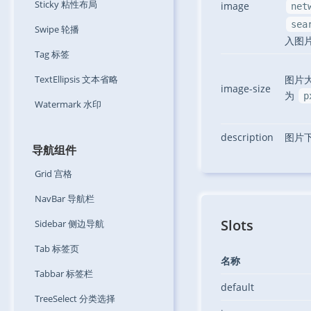
Sticky
粘性布局
image
net
sea
Swipe
轮播
入图片
Tag
标签
TextEllipsis
文本省略
图片
image-size
为
p
Watermark
水印
description
图片
导航组件
Grid
宫格
NavBar
导航栏
Slots
Sidebar
侧边导航
Tab
标签页
名称
Tabbar
标签栏
default
TreeSelect
分类选择