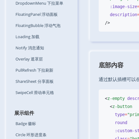
DropdownMenu
下拉菜单
  :image-size
FloatingPanel
浮动面板
  description
FloatingBubble
浮动气泡
Loading
加载
Notify
消息通知
Overlay
遮罩层
底部内容
PullRefresh
下拉刷新
通过默认插槽可以在 
ShareSheet
分享面板
SwipeCell
滑动单元格
<
z-empty
 desc
  <
展示组件
    type
=
Badge
徽标
    :custom-
Circle
环形进度条
    class
=