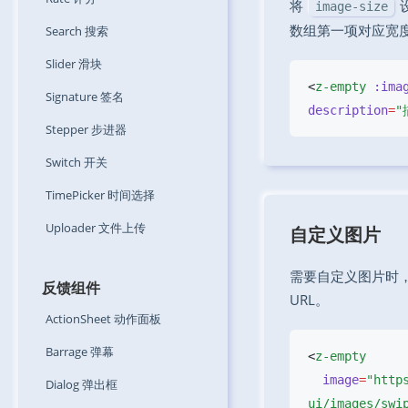
将
image-size
数组第一项对应宽
Search
搜索
Slider
滑块
<
z-empty
 :ima
Signature
签名
description
=
"
Stepper
步进器
Switch
开关
TimePicker
时间选择
Uploader
文件上传
自定义图片
需要自定义图片时，
反馈组件
URL。
ActionSheet
动作面板
Barrage
弹幕
<
  image
=
"http
Dialog
弹出框