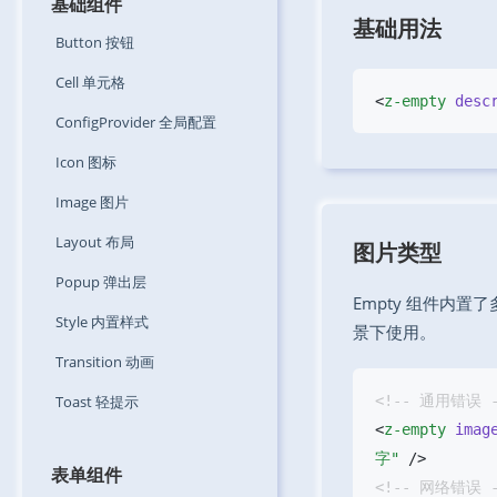
基础组件
基础用法
Button
按钮
Cell
单元格
<
z-empty
 desc
ConfigProvider
全局配置
Icon
图标
Image
图片
Layout
布局
图片类型
Popup
弹出层
Empty 组件内
Style
内置样式
景下使用。
Transition
动画
Toast
轻提示
<
z-empty
 imag
字"
表单组件