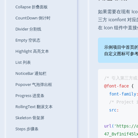
Collapse
折叠面板
如果需要在现有 I
CountDown
倒计时
三方 iconfont
在 Icon 组件中直
Divider
分割线
Empty
空状态
示例项目中首页
Highlight
高亮文本
自定义图标可参
List
列表
NoticeBar
通知栏
Popover
气泡弹出框
@font-face
  font-family
Progress
进度条
RollingText
翻滚文本
  src
Skeleton
骨架屏
url
(
'https://
Steps
步骤条
47_8vf1nif45l