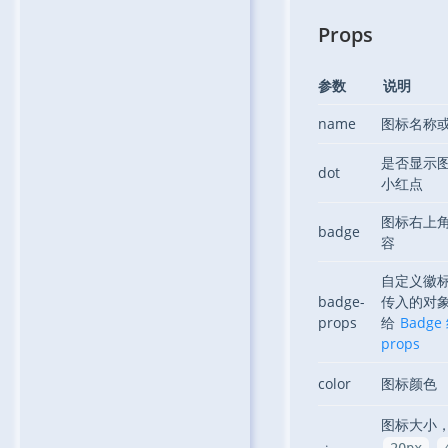
Props
参数
说明
name
图标名称
是否显示
dot
小红点
图标右上
badge
容
自定义徽
badge-
传入的对
props
给
Badg
props
color
图标颜色
图标大小