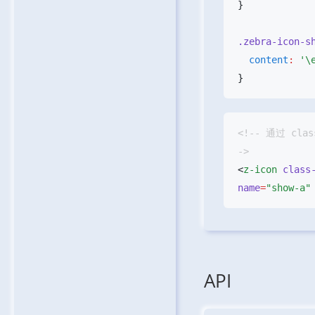
.zebra-icon-s
  content
:
 '\
<!-- 通过 clas
<
z-icon
 class
name
=
"show-a"
API