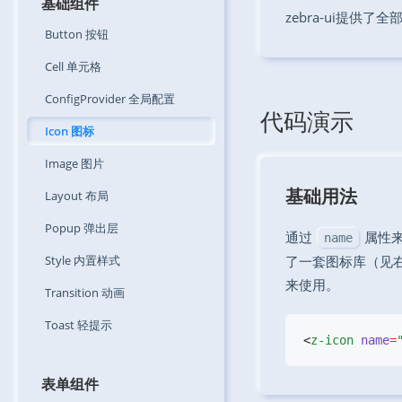
基础组件
zebra-ui提供
Button
按钮
Cell
单元格
ConfigProvider
全局配置
代码演示
Icon
图标
Image
图片
基础用法
Layout
布局
Popup
弹出层
通过
属性来
name
Style
内置样式
了一套图标库（见
来使用。
Transition
动画
Toast
轻提示
<
z-icon
 name
=
表单组件