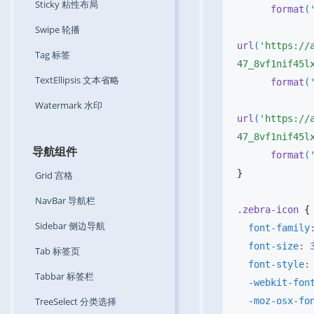
Sticky
粘性布局
      format
(
Swipe
轮播
url
(
'https://
Tag
标签
47_8vf1nif45l
TextEllipsis
文本省略
      format
(
Watermark
水印
url
(
'https://
47_8vf1nif45l
导航组件
      format
(
Grid
宫格
NavBar
导航栏
.zebra-icon
Sidebar
侧边导航
  font-family
  font-size
:
 
Tab
标签页
  font-style
:
Tabbar
标签栏
  -webkit-fo
TreeSelect
分类选择
  -moz-osx-f