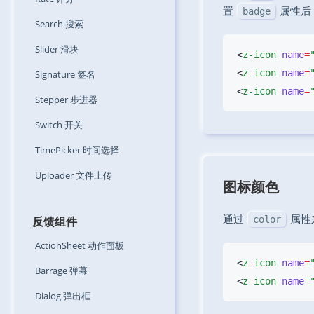
置
属性后
badge
Search
搜索
Slider
滑块
<
z-icon
 name
=
<
z-icon
 name
=
Signature
签名
<
z-icon
 name
=
Stepper
步进器
Switch
开关
TimePicker
时间选择
Uploader
文件上传
图标颜色
通过
属性
反馈组件
color
ActionSheet
动作面板
<
z-icon
 name
=
Barrage
弹幕
<
z-icon
 name
=
Dialog
弹出框