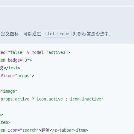
自定义图标，可以通过
判断标签是否选中。
slot-scope
xed
=
"false"
 v-model
=
"active3"
tem
 badge
=
"3"
义</
text
 #icon
=
"props"
=
e
item
tem
 icon
=
"search"
>标签</
z-tabbar-item