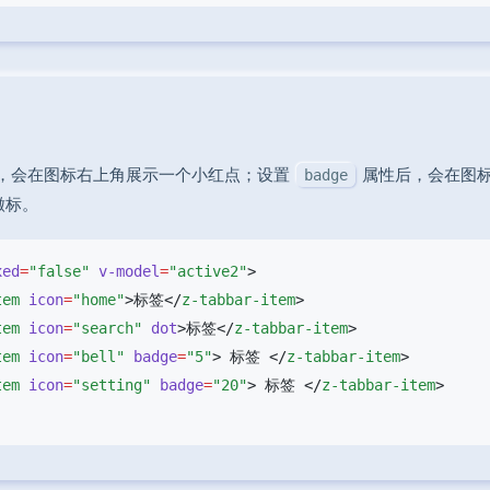
，会在图标右上角展示一个小红点；设置
属性后，会在图
badge
徽标。
xed
=
"false"
 v-model
=
"active2"
tem
 icon
=
"home"
>标签</
z-tabbar-item
tem
 icon
=
"search"
 dot
>标签</
z-tabbar-item
tem
 icon
=
"bell"
 badge
=
"5"
> 标签 </
z-tabbar-item
tem
 icon
=
"setting"
 badge
=
"20"
> 标签 </
z-tabbar-item