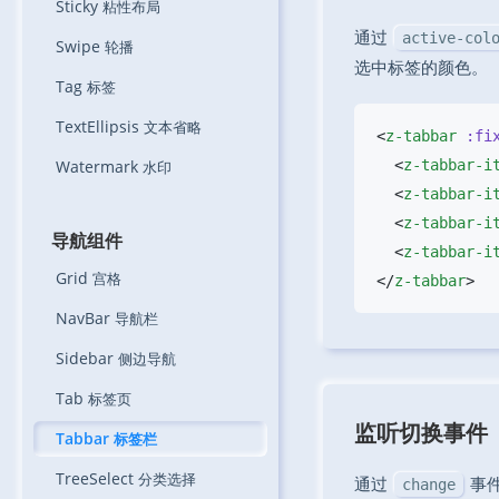
Sticky
粘性布局
通过
active-col
Swipe
轮播
选中标签的颜色。
Tag
标签
TextEllipsis
文本省略
<
z-tabbar
 :fi
Watermark
  <
z-tabbar-i
水印
  <
z-tabbar-i
  <
z-tabbar-i
导航组件
  <
z-tabbar-i
Grid
宫格
</
z-tabbar
NavBar
导航栏
Sidebar
侧边导航
Tab
标签页
监听切换事件
Tabbar
标签栏
TreeSelect
分类选择
通过
事
change