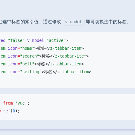
定选中标签的索引值，通过修改
即可切换选中的标签。
v-model
xed
=
"false"
 v-model
=
"active"
tem
 icon
=
"home"
>标签</
z-tabbar-item
tem
 icon
=
"search"
>标签</
z-tabbar-item
tem
 icon
=
"bell"
>标签</
z-tabbar-item
tem
 icon
=
"setting"
>标签</
z-tabbar-item
} 
from
 'vue'
=
 ref
(
0