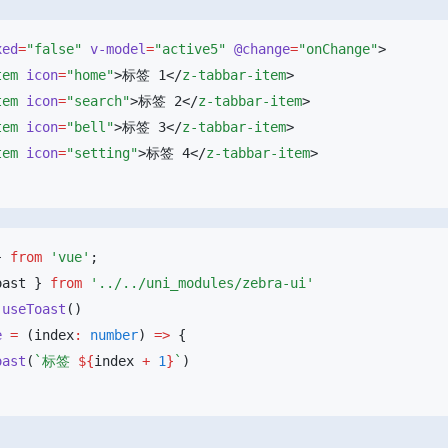
xed
=
"false"
 v-model
=
"active5"
 @change
=
"onChange"
tem
 icon
=
"home"
>标签 1</
z-tabbar-item
tem
 icon
=
"search"
>标签 2</
z-tabbar-item
tem
 icon
=
"bell"
>标签 3</
z-tabbar-item
tem
 icon
=
"setting"
>标签 4</
z-tabbar-item
} 
from
 'vue'
oast } 
from
 useToast
e
 =
 (index
:
 number
) 
=>
oast
(
`标签 
${
index 
+
 1
}
`