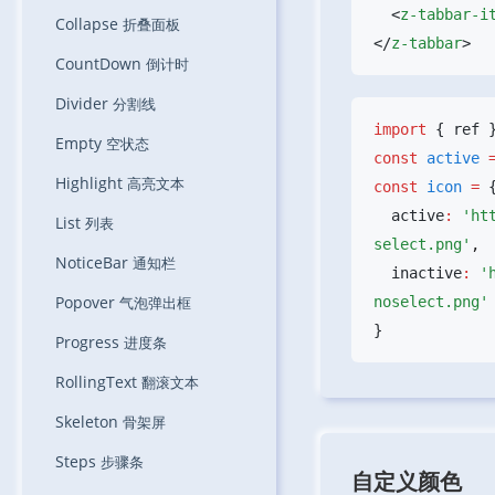
  <
z-tabbar-i
Collapse
折叠面板
</
z-tabbar
CountDown
倒计时
Divider
分割线
import
 { ref 
Empty
空状态
const
 active
 
Highlight
高亮文本
const
 icon
 =
  active
:
 'ht
List
列表
select.png'
NoticeBar
通知栏
  inactive
:
 '
Popover
气泡弹出框
Progress
进度条
RollingText
翻滚文本
Skeleton
骨架屏
Steps
步骤条
自定义颜色