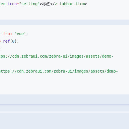
tem
 icon
=
"setting"
>标签</
z-tabbar-item
} 
from
 'vue'
=
 ref
(
0
tps://cdn.zebraui.com/zebra-ui/images/assets/demo-
https://cdn.zebraui.com/zebra-ui/images/assets/demo-