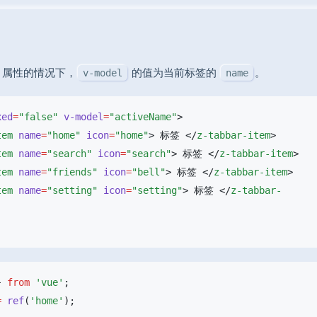
属性的情况下，
的值为当前标签的
。
v-model
name
xed
=
"false"
 v-model
=
"activeName"
tem
 name
=
"home"
 icon
=
"home"
> 标签 </
z-tabbar-item
tem
 name
=
"search"
 icon
=
"search"
> 标签 </
z-tabbar-item
tem
 name
=
"friends"
 icon
=
"bell"
> 标签 </
z-tabbar-item
tem
 name
=
"setting"
 icon
=
"setting"
> 标签 </
z-tabbar-
} 
from
 'vue'
=
 ref
(
'home'