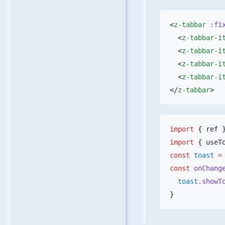
<
z-tabbar
 :fi
  <
z-tabbar-i
  <
z-tabbar-i
  <
z-tabbar-i
  <
z-tabbar-i
</
z-tabbar
import
 { ref 
import
 { useT
const
 toast
 =
const
 onChang
  toast
.showT