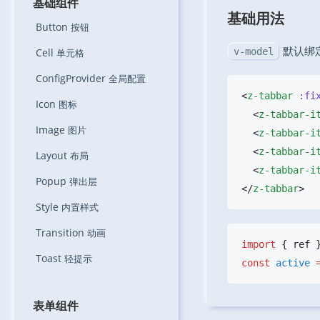
基础组件
基础用法
Button
按钮
默认绑
Cell
v-model
单元格
ConfigProvider
全局配置
<
z-tabbar
 :fi
Icon
图标
  <
z-tabbar-i
Image
图片
  <
z-tabbar-i
  <
z-tabbar-i
Layout
布局
  <
z-tabbar-i
Popup
弹出层
</
z-tabbar
Style
内置样式
Transition
动画
import
 { ref 
Toast
轻提示
const
 active
 
表单组件